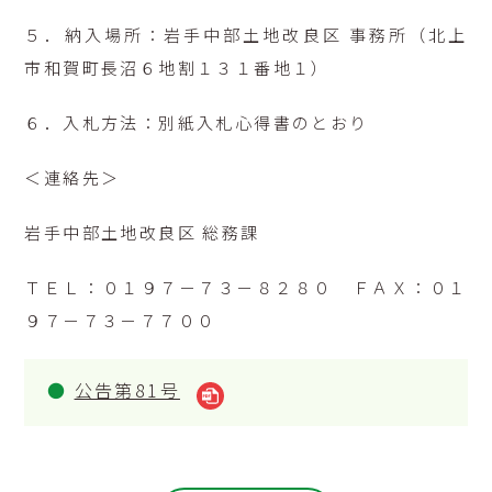
５．納入場所：岩手中部土地改良区 事務所（北上
市和賀町長沼６地割１３１番地１）
６．入札方法：別紙入札心得書のとおり
＜連絡先＞
岩手中部土地改良区 総務課
ＴＥＬ：０１９７－７３－８２８０ ＦＡＸ：０１
９７－７３－７７００
公告第81号