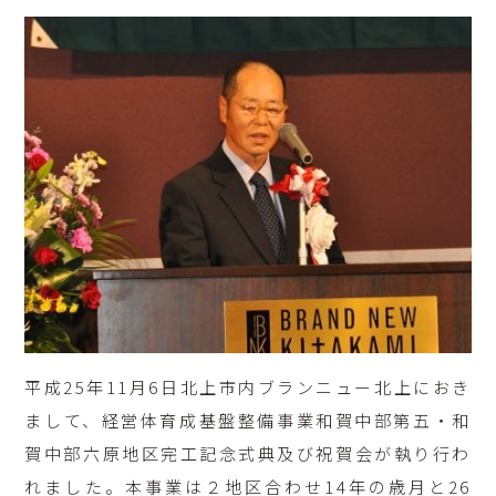
平成25年11月6日北上市内ブランニュー北上におき
まして、経営体育成基盤整備事業和賀中部第五・和
賀中部六原地区完工記念式典及び祝賀会が執り行わ
れました。本事業は２地区合わせ14年の歳月と26